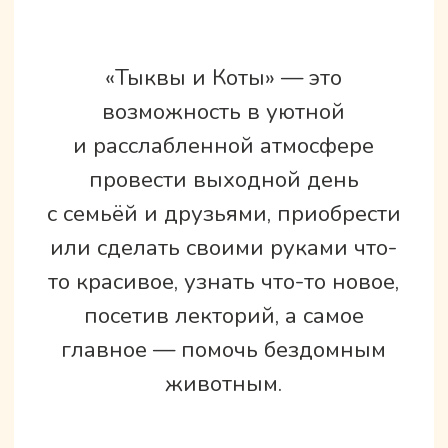
осенний семейный
фестиваль, посвящённый
лени, удовольствиям,
творческому отношению
к тыкве и любви
к кошкам и котам