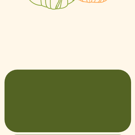
Мы будем веселиться, учиться
новому, знакомиться
со специальными гостями
фестиваля — животными
из приютов, получать призы
и вместе делать добрые дела!
мероприятие завершилось