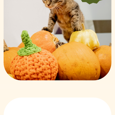
«Тыквы и Коты» — это
возможность в уютной
и расслабленной атмосфере
провести выходной день
с семьёй и друзьями, приобрести
или сделать своими руками что-
то красивое, узнать что-то новое,
посетив лекторий, а самое
главное — помочь бездомным
животным.