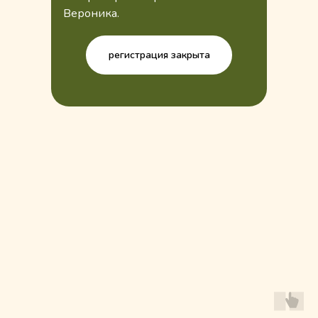
животным «РЭЙ»
Вероника.
Фонд оказывает поддержку более
30 приютам для животных,
регистрация закрыта
расположенным в Москве
и Московской области.
Мы обеспечиваем приюты кормами,
ветеринарной помощью,
хозяйственным инвентарём
и стройматериалами, а также лечим
и стерилизуем животных с улиц и,
конечно, помогаем найти
им любящий дом.